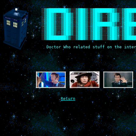
    ░▒▓███████▓▒░░▒▓█▓▒░▒▓███████▓▒░░▒▓████
    ░▒▓█▓▒░░▒▓█▓▒░▒▓█▓▒░▒▓█▓▒░░▒▓█▓▒░▒▓█▓▒░
    ░▒▓█▓▒░░▒▓█▓▒░▒▓█▓▒░▒▓█▓▒░░▒▓█▓▒░▒▓█▓▒░
    ░▒▓█▓▒░░▒▓█▓▒░▒▓█▓▒░▒▓███████▓▒░░▒▓████
    ░▒▓█▓▒░░▒▓█▓▒░▒▓█▓▒░▒▓█▓▒░░▒▓█▓▒░▒▓█▓▒░
    ░▒▓█▓▒░░▒▓█▓▒░▒▓█▓▒░▒▓█▓▒░░▒▓█▓▒░▒▓█▓▒░
    ░▒▓███████▓▒░░▒▓█▓▒░▒▓█▓▒░░▒▓█▓▒░▒▓███
      Doctor Who related stuff on the inter
Return