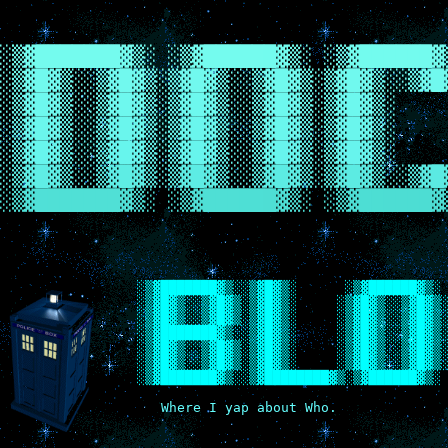
░
▒
▓
█
█
█
█
█
█
█
▓
▒
░
░
▒
▓
█
█
█
█
█
█
▓
▒
░
░
▒
▓
█
█
█
█
█
█
▓
░
▒
▓
█
▓
▒
░
░
▒
▓
█
▓
▒
░
▒
▓
█
▓
▒
░
░
▒
▓
█
▓
▒
░
▒
▓
█
▓
▒
░
░
▒
▓
█
░
▒
▓
█
▓
▒
░
░
▒
▓
█
▓
▒
░
▒
▓
█
▓
▒
░
░
▒
▓
█
▓
▒
░
▒
▓
█
▓
▒
░
░
▒
▓
█
▓
▒
░
░
▒
▓
█
▓
▒
░
▒
▓
█
▓
▒
░
░
▒
▓
█
▓
▒
░
▒
▓
█
▓
▒
░
░
▒
▓
█
▓
▒
░
░
▒
▓
█
▓
▒
░
▒
▓
█
▓
▒
░
░
▒
▓
█
▓
▒
░
▒
▓
█
▓
▒
░
░
▒
▓
█
▓
▒
░
░
▒
▓
█
▓
▒
░
▒
▓
█
▓
▒
░
░
▒
▓
█
▓
▒
░
▒
▓
█
▓
▒
░
░
▒
▓
█
░
▒
▓
█
█
█
█
█
█
█
▓
▒
░
░
▒
▓
█
█
█
█
█
█
▓
▒
░
░
▒
▓
█
█
█
█
█
█
▓
░▒▓███████▓▒░░▒▓█▓▒░      ░▒▓██████▓▒░ 
    ░▒▓█▓▒░░▒▓█▓▒░▒▓█▓▒░     ░▒▓█▓▒░░▒▓█▓▒░
    ░▒▓█▓▒░░▒▓█▓▒░▒▓█▓▒░     ░▒▓█▓▒░░▒▓█▓▒░
    ░▒▓███████▓▒░░▒▓█▓▒░     ░▒▓█▓▒░░▒▓█▓▒░
    ░▒▓█▓▒░░▒▓█▓▒░▒▓█▓▒░     ░▒▓█▓▒░░▒▓█▓▒░
    ░▒▓█▓▒░░▒▓█▓▒░▒▓█▓▒░     ░▒▓█▓▒░░▒▓█▓▒░
    ░▒▓███████▓▒░░▒▓████████▓▒░▒▓██████▓▒░
       Where I yap about Who.
